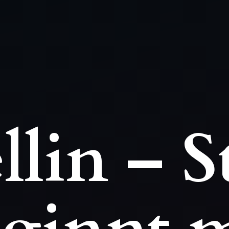
llin – S