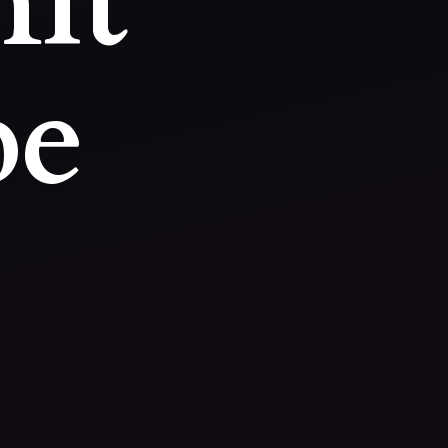
it
be