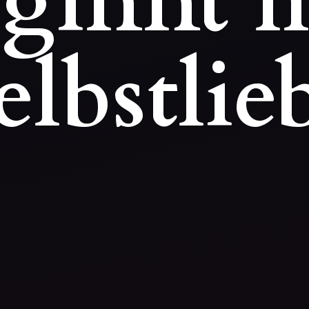
eginnt
m
elbstlie