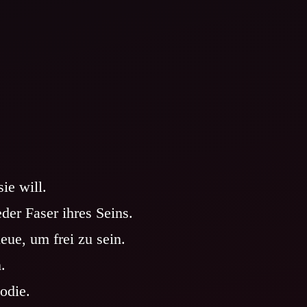
ie will.
eder Faser ihres Seins.
eue, um frei zu sein.
.
lodie.